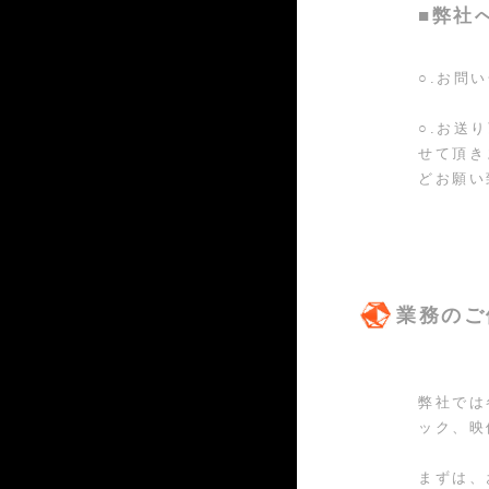
■弊社
○.お問
○.お送
せて頂き
どお願い
業務のご
弊社では
ック、映
まずは、